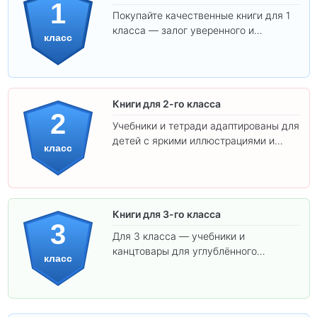
1
Покупайте качественные книги для 1
класса — залог уверенного и
класс
интересного обучения вашего
ребёнка!
Книги для 2-го класса
2
Учебники и тетради адаптированы для
детей с яркими иллюстрациями и
класс
удобным шрифтом. Все товары
соответствуют школьным стандартам.
Книги для 3-го класса
3
Для 3 класса — учебники и
канцтовары для углублённого
класс
обучения.