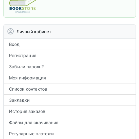
программы. В этом разделе собраны
учебники и пособия, которые помогут
вам углубить знания, подготовиться к
контрольным работам и итоговой
аттестации, а также расширить кругозор
Личный кабинет
по предметам.
Вход
Регистрация
Забыли пароль?
Моя информация
Список контактов
Закладки
История заказов
Файлы для скачивания
Регулярные платежи