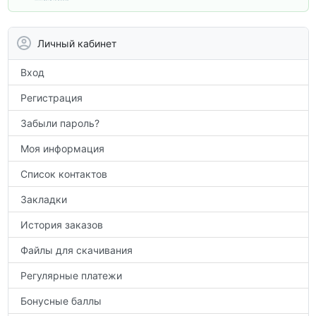
вам углубить знания, подготовиться к
контрольным работам и итоговой
аттестации, а также расширить кругозор
Личный кабинет
по предметам.
Вход
Регистрация
Забыли пароль?
Моя информация
Список контактов
Закладки
История заказов
Файлы для скачивания
Регулярные платежи
Бонусные баллы