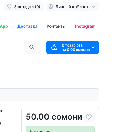
Закладки (0)
Личный кабинет
App
Доставка
Контакты
Instagram
0
товар(ов),
на
0.00 сомони
нт
50.00 сомони
я
В наличии