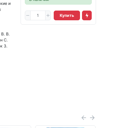
кие и
х
Купить
В. В.
н С.
к З.