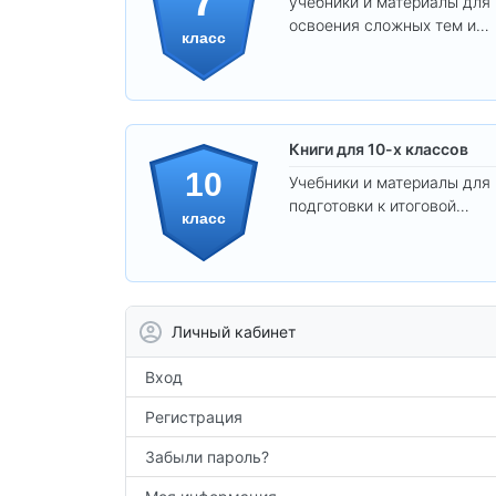
учебники и материалы для
освоения сложных тем и
класс
развития
самостоятельности.
Книги для 10-х классов
10
Учебники и материалы для
подготовки к итоговой
класс
аттестации и углублённого
изучения предметов 10
класса.
Личный кабинет
Вход
Регистрация
Забыли пароль?