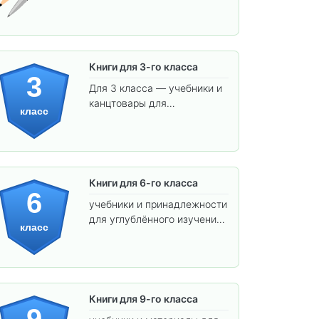
и учёбы.
Книги для 3-го класса
3
Для 3 класса — учебники и
канцтовары для
класс
углублённого обучения.
Книги для 6-го класса
6
учебники и принадлежности
для углублённого изучения
класс
предметов и подготовки к
взрослой школе.
Книги для 9-го класса
9