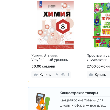
Простые и ув
 для кассовых
Химия. 8 класс.
упражнения 
чеков 57×40
Углублённый уровень
чтению
ов)
и
56.00 сомони
27.00 сомони
Купить
Купить
Канцелярские товары
Канцелярские товары для
школы и офиса — всё для