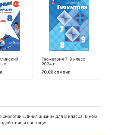
глийский
Геометрия 7-9 класс
Алгебра 8 к
ные
2024 г.
и
70.00 сомони
60.00 сомо
биологии «Линия жизни» для 8 класса. В нём
модействие и эволюция.