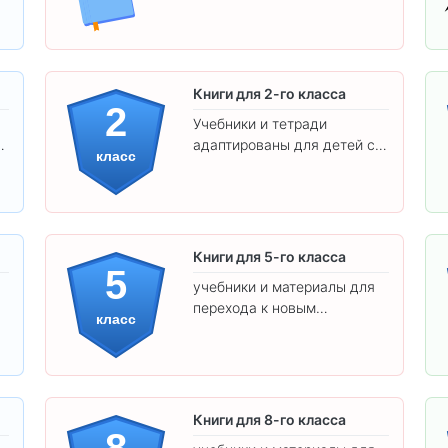
.
Книги для 2-го класса
2
Учебники и тетради
адаптированы для детей с
класс
яркими иллюстрациями и
удобным шрифтом. Все
товары соответствуют
школьным стандартам.
Книги для 5-го класса
5
учебники и материалы для
перехода к новым
класс
предметам и
самостоятельности.
Книги для 8-го класса
8