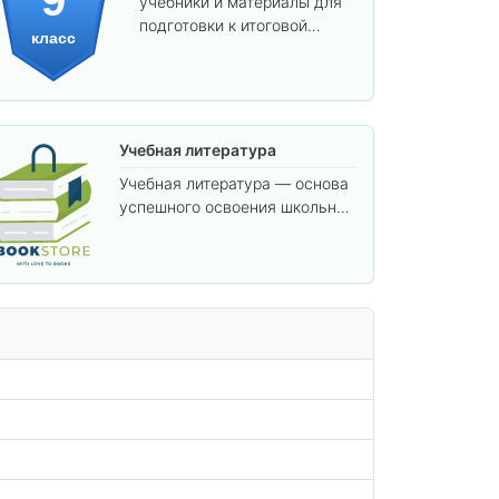
учебники и материалы для
подготовки к итоговой
класс
аттестации и углублённого
изучения предметов.
Учебная литература
Учебная литература — основа
успешного освоения школьной
программы. В этом разделе
собраны учебники и пособия,
которые помогут вам углубить
знания, подготовиться к
контрольным работам и
итоговой аттестации, а также
расширить кругозор по
предметам.