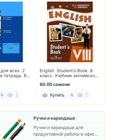
для всех. 2
English. Student's Book. 8
3000 примеро
я тетрадь. В
класс. Учебник английского
математике. С
языка
пределах 100.
60.00 сомони
15.00 сомони
Купить
Купить
Ручки и карандаши
Ручки и карандаши для
продуктивной работы в офисе