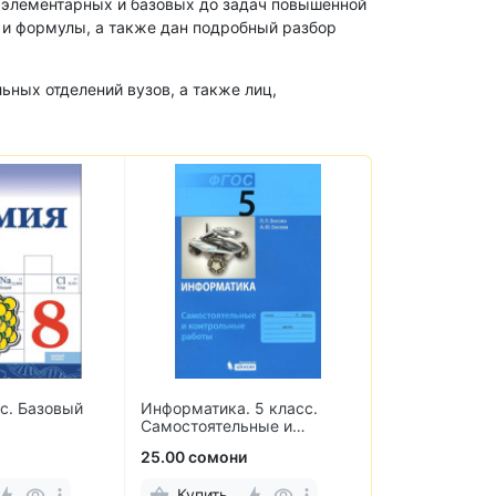
 элементарных и базовых до задач повышенной
 и формулы, а также дан подробный разбор
ьных отделений вузов, а также лиц,
сс. Базовый
Информатика. 5 класс.
Информатика 
Самостоятельные и
класс. Рабоча
контрольные работы
2-х частях
25.00 сомони
70.00 сомони
Купить
Купить