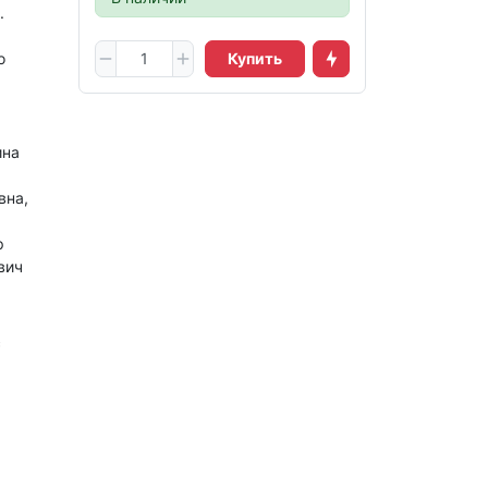
.
о
Купить
ина
вна,
р
вич
с