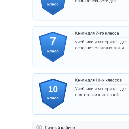
принадлежности для
класс
уверенного освоения
программы.
Книги для 7-го класса
7
учебники и материалы для
освоения сложных тем и
класс
развития
самостоятельности.
Книги для 10-х классов
10
Учебники и материалы для
подготовки к итоговой
класс
аттестации и углублённого
изучения предметов 10
класса.
Личный кабинет