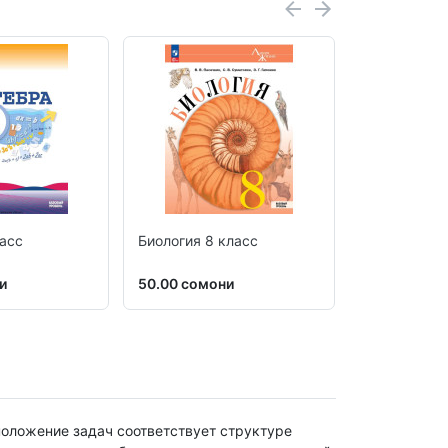
ласс
Биология 8 класс
География 8
и
50.00 сомони
42.00 сомо
положение задач соответствует структуре