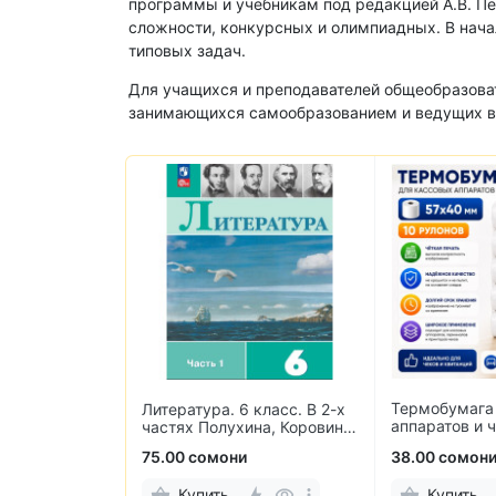
программы и учебникам под редакцией А.В. П
сложности, конкурсных и олимпиадных. В нача
типовых задач.
Для учащихся и преподавателей общеобразоват
занимающихся самообразованием и ведущих вн
Термобумага
ов по
Литература. 6 класс. В 2-х
аппаратов и 
Счёт в
частях Полухина, Коровина,
мм (10 рулон
. 3 класс
Журавлев, Коровин
75.00 сомони
38.00 сомон
Купить
Купить