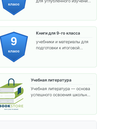
для углублённого изучения
класс
предметов и подготовки к
взрослой школе.
Книги для 9-го класса
9
учебники и материалы для
подготовки к итоговой
класс
аттестации и углублённого
изучения предметов.
Учебная литература
Учебная литература — основа
успешного освоения школьной
программы. В этом разделе
собраны учебники и пособия,
которые помогут вам углубить
знания, подготовиться к
контрольным работам и