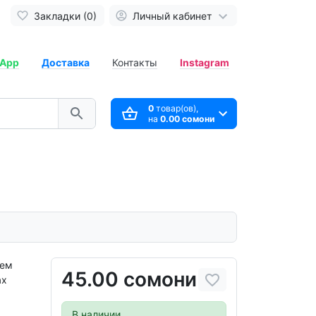
Закладки (0)
Личный кабинет
App
Доставка
Контакты
Instagram
0
товар(ов),
на
0.00 сомони
сем
45.00 сомони
ах
В наличии