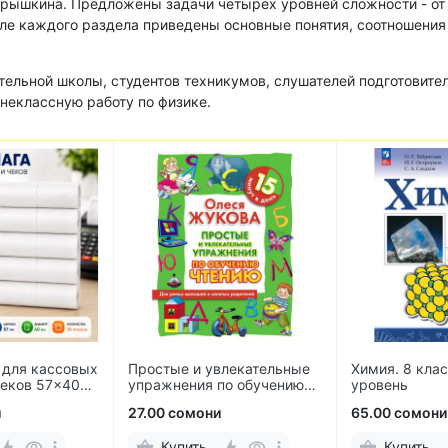
ерышкина. Предложены задачи четырех уровней сложности - от
ле каждого раздела приведены основные понятия, соотношения
ельной школы, студентов техникумов, слушателей подготовител
еклассную работу по физике.
 для кассовых
Простые и увлекательные
Химия. 8 кла
чеков 57×40
упражнения по обучению
уровень
ов)
чтению
и
27.00 сомони
65.00 сомони
Купить
Купить