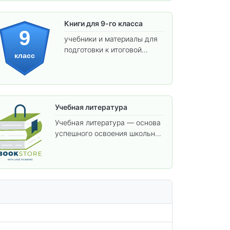
Книги для 9-го класса
9
учебники и материалы для
подготовки к итоговой
класс
аттестации и углублённого
изучения предметов.
Учебная литература
Учебная литература — основа
успешного освоения школьной
программы. В этом разделе
собраны учебники и пособия,
которые помогут вам углубить
знания, подготовиться к
контрольным работам и
итоговой аттестации, а также
расширить кругозор по
предметам.