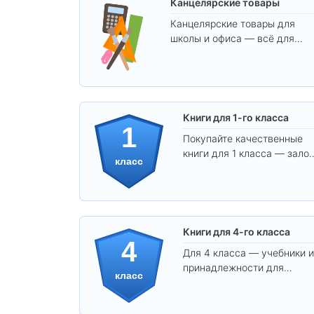
Канцелярские товары
Канцелярские товары для
школы и офиса — всё для
удобства, учёбы и творчества
Книги для 1-го класса
1
Покупайте качественные
книги для 1 класса — залог
класс
уверенного и интересного
обучения вашего ребёнка!
Книги для 4-го класса
4
Для 4 класса — учебники и
принадлежности для
класс
уверенного освоения
программы.