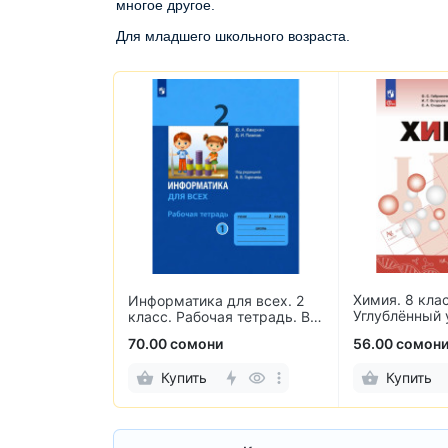
многое другое.
Для младшего школьного возраста.
Химия. 8 клас
nt's Book. 8
Информатика для всех. 2
Углублённый 
ик английского
класс. Рабочая тетрадь. В
2-х частях
и
70.00 сомони
56.00 сомон
Купить
Купить