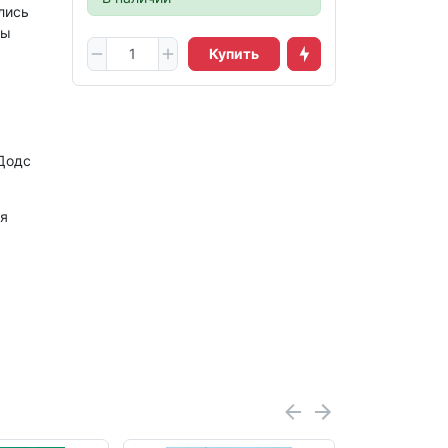
лись
Вы
Купить
Додс
я