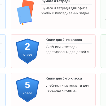
Бумага и тетради
Бумага и тетради для офиса,
учёбы и повседневных задач.
.
Книги для 2-го класса
2
Учебники и тетради
адаптированы для детей с
класс
яркими иллюстрациями и
удобным шрифтом. Все
товары соответствуют
школьным стандартам.
Книги для 5-го класса
5
учебники и материалы для
перехода к новым
класс
предметам и
самостоятельности.