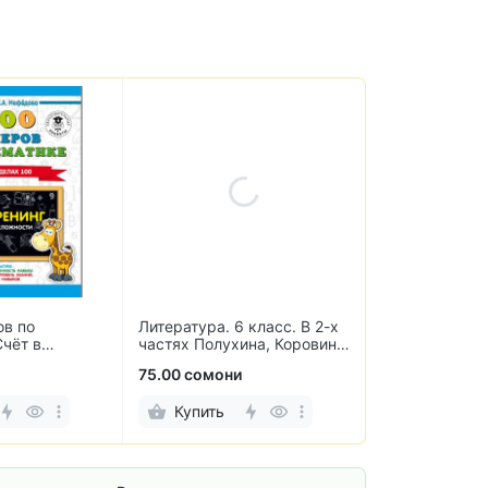
ов по
Литература. 6 класс. В 2-х
Термобумага 
Счёт в
частях Полухина, Коровина,
аппаратов и 
. 3 класс
Журавлев, Коровин
мм (10 рулоно
75.00 сомони
38.00 сомони
Купить
Купить