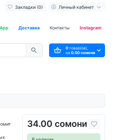
Закладки (0)
Личный кабинет
App
Доставка
Контакты
Instagram
0
товар(ов),
на
0.00 сомони
34.00 сомони
комит
мых
В наличии