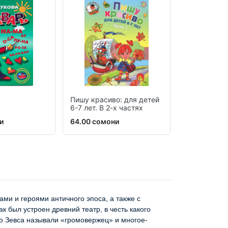
Пишу красиво: для детей
IQ – тренаж
6-7 лет. В 2-х частях
5-6 лет
и
64.00 сомони
33.00 сомо
и и героями античного эпоса, а также с
к был устроен древний театр, в честь какого
то Зевса называли «громовержец» и многое-