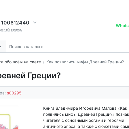
 100612440
Whats
ратный звонок
га обо всём на свете
Как появились мифы Древней Греции?
ревней Греции?
ара:
s00295
Книга Владимира Игоревича Малова «Как
появились мифы Древней Греции?» позна
читателя с основными богами и героями
античного эпоса, а также с сюжетами са