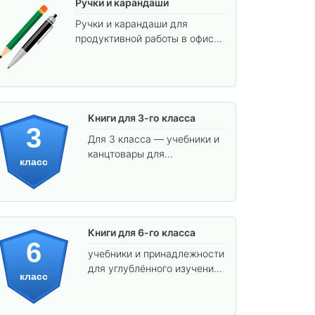
Ручки и карандаши
Ручки и карандаши для
продуктивной работы в офисе
и учёбы.
Книги для 3-го класса
3
Для 3 класса — учебники и
канцтовары для
класс
углублённого обучения.
Книги для 6-го класса
6
учебники и принадлежности
для углублённого изучения
класс
предметов и подготовки к
взрослой школе.