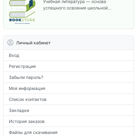
Учебная литература — основа
успешного освоения школьной
программы. В этом разделе собраны
учебники и пособия, которые помогут
вам углубить знания, подготовиться к
контрольным работам и итоговой
аттестации, а также расширить кругозор
Личный кабинет
по предметам.
Вход
Регистрация
Забыли пароль?
Моя информация
Список контактов
Закладки
История заказов
Файлы для скачивания