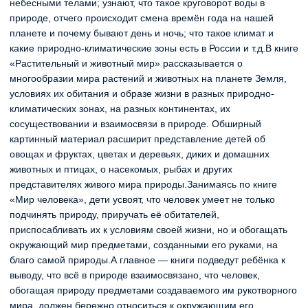
небесными телами; узнают, что такое круговорот воды в
природе, отчего происходит смена времён года на нашей
планете и почему бывают день и ночь; что такое климат и
какие природно-климатические зоны есть в России и т.д.В книге
«Растительный и животный мир» рассказывается о
многообразии мира растений и животных на планете Земля,
условиях их обитания и образе жизни в разных природно-
климатических зонах, на разных континентах, их
сосуществовании и взаимосвязи в природе. Обширный
картинный материал расширит представление детей об
овощах и фруктах, цветах и деревьях, диких и домашних
животных и птицах, о насекомых, рыбах и других
представителях живого мира природы.Занимаясь по книге
«Мир человека», дети усвоят, что человек умеет не только
подчинять природу, приручать её обитателей,
приспосабливать их к условиям своей жизни, но и обогащать
окружающий мир предметами, созданными его руками, на
благо самой природы.А главное — книги подведут ребёнка к
выводу, что всё в природе взаимосвязано, что человек,
обогащая природу предметами создаваемого им рукотворного
мира, должен бережно относиться к окружающим его