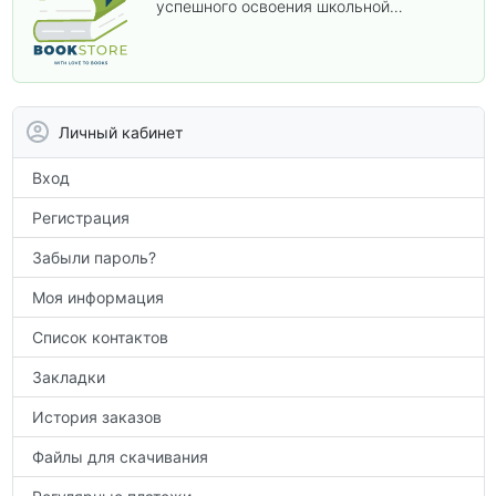
успешного освоения школьной
программы. В этом разделе собраны
учебники и пособия, которые помогут
вам углубить знания, подготовиться к
контрольным работам и итоговой
аттестации, а также расширить кругозор
Личный кабинет
по предметам.
Вход
Регистрация
Забыли пароль?
Моя информация
Список контактов
Закладки
История заказов
Файлы для скачивания