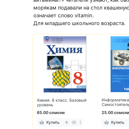
морякам подавали на стол квашеную 
означает слово vitamin.
Для младшего школьного возраста.
Информатика.
 класс. В 2-х
Химия. 8 класс. Базовый
Самостоятел
ина, Коровина,
уровень
контрольные
оровин
65.00 сомони
25.00 сомон
Купить
Купить