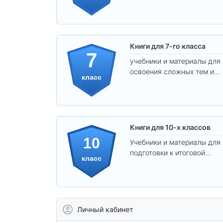
уверенного освоения
программы.
Книги для 7-го класса
7
учебники и материалы для
освоения сложных тем и
класс
развития
самостоятельности.
Книги для 10-х классов
10
Учебники и материалы для
подготовки к итоговой
класс
аттестации и углублённого
изучения предметов 10
класса.
Личный кабинет