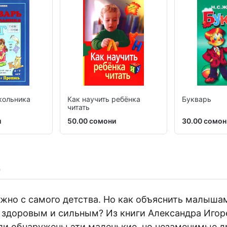
кольника
Как научить ребёнка
Букварь
читать
и
50.00 сомони
30.00 сомон
жно с самого детства. Но как объяснить малыша
ь здоровым и сильным? Из книги Александра Иго
ли обнаружены эти маленькие, но незаменимые др