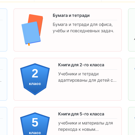
Бумага и тетради
Бумага и тетради для офиса,
учёбы и повседневных задач.
.
Книги для 2-го класса
2
Учебники и тетради
адаптированы для детей с
класс
яркими иллюстрациями и
удобным шрифтом. Все
товары соответствуют
школьным стандартам.
Книги для 5-го класса
5
учебники и материалы для
перехода к новым
класс