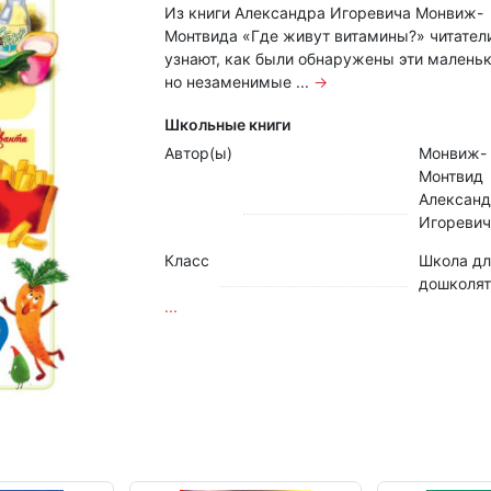
Из книги Александра Игоревича Монвиж-
Монтвида «Где живут витамины?» читател
узнают, как были обнаружены эти маленьк
но незаменимые ...
→
Школьные книги
Автор(ы)
Монвиж-
Монтвид
Алексан
Игоревич
Класс
Школа дл
дошколят
...