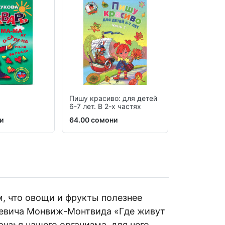
Пишу красиво: для детей
IQ – тренаж
6-7 лет. В 2-х частях
5-6 лет
и
64.00 сомони
33.00 сомо
м, что овощи и фрукты полезнее
ревича Монвиж-Монтвида «Где живут
узья нашего организма, для чего