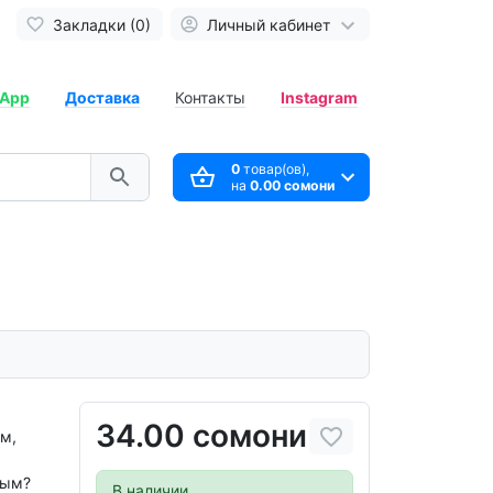
Закладки (0)
Личный кабинет
App
Доставка
Контакты
Instagram
0
товар(ов),
на
0.00 сомони
34.00 сомони
м,
ным?
В наличии