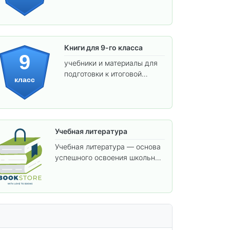
предметов и подготовки к
взрослой школе.
Книги для 9-го класса
9
учебники и материалы для
подготовки к итоговой
класс
аттестации и углублённого
изучения предметов.
Учебная литература
Учебная литература — основа
успешного освоения школьной
программы. В этом разделе
собраны учебники и пособия,
которые помогут вам углубить
знания, подготовиться к
контрольным работам и
итоговой аттестации, а также