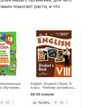
амин помогает расти, и что
лекательные
English. Student's Book. 8
Химия. 8 клас
о обучению
класс. Учебник английского
Углублённый 
языка
60.00 сомони
56.00 сомони
Купить
Купить