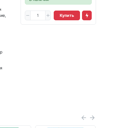
и
ие,
Купить
др
я