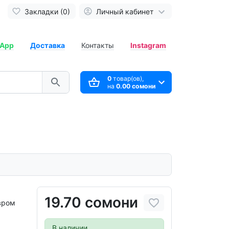
Закладки (0)
Личный кабинет
App
Доставка
Контакты
Instagram
0
товар(ов),
на
0.00 сомони
19.70 сомони
вром
В наличии