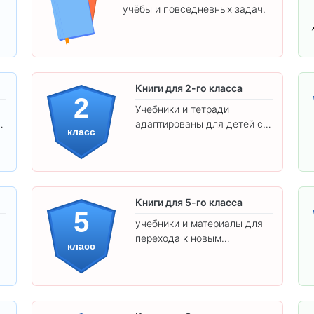
учёбы и повседневных задач.
.
Книги для 2-го класса
2
Учебники и тетради
адаптированы для детей с
класс
яркими иллюстрациями и
удобным шрифтом. Все
товары соответствуют
школьным стандартам.
Книги для 5-го класса
5
учебники и материалы для
перехода к новым
класс
предметам и
самостоятельности.