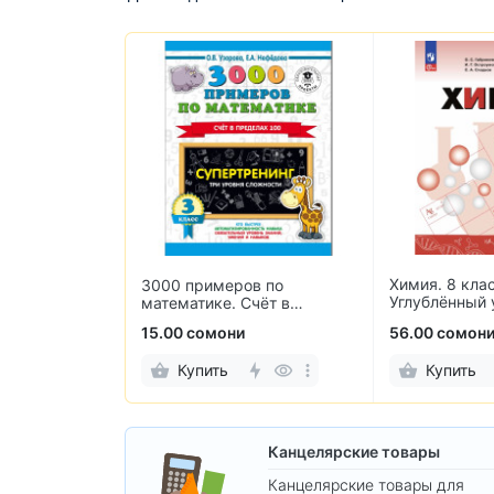
Химия. 8 клас
лекательные
3000 примеров по
Углублённый 
по обучению
математике. Счёт в
пределах 100. 3 класс
15.00 сомони
56.00 сомон
Купить
Купить
Канцелярские товары
Канцелярские товары для