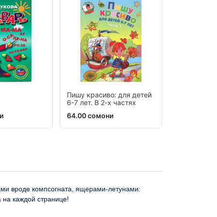
Пишу красиво: для детей
IQ – тренаж
6-7 лет. В 2-х частях
5-6 лет
и
64.00 сомони
33.00 сомо
ами вроде компсогната, ящерами-летунами:
 на каждой странице!