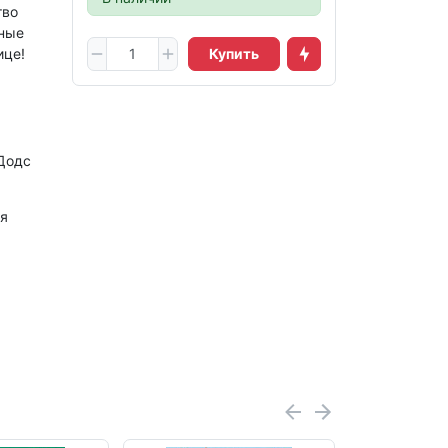
тво
сные
ице!
Купить
Додс
я