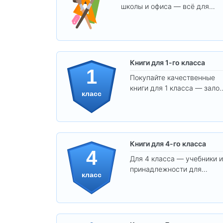
школы и офиса — всё для
удобства, учёбы и творчества
Книги для 1-го класса
1
Покупайте качественные
книги для 1 класса — залог
класс
уверенного и интересного
обучения вашего ребёнка!
Книги для 4-го класса
4
Для 4 класса — учебники и
принадлежности для
класс
уверенного освоения
программы.