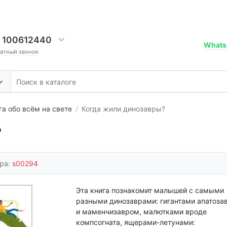
 100612440
Whats
ратный звонок
га обо всём на свете
Когда жили динозавры?
?
ара:
s00294
Эта книга познакомит малышей с самыми
разными динозаврами: гигантами апатоза
и маменчизавром, малютками вроде
компсогната, ящерами-летунами: