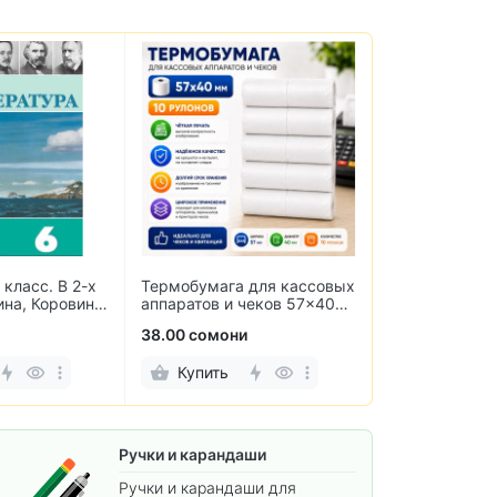
 класс. В 2-х
Термобумага для кассовых
Информатика.
ина, Коровина,
аппаратов и чеков 57×40
Самостоятель
ровин
мм (10 рулонов)
контрольные 
38.00 сомони
25.00 сомони
Купить
Купить
Ручки и карандаши
Ручки и карандаши для