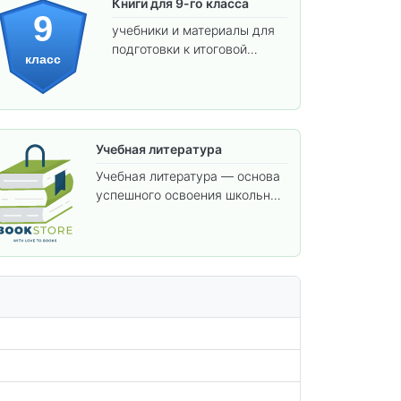
Книги для 9-го класса
9
учебники и материалы для
подготовки к итоговой
класс
аттестации и углублённого
изучения предметов.
Учебная литература
Учебная литература — основа
успешного освоения школьной
программы. В этом разделе
собраны учебники и пособия,
которые помогут вам углубить
знания, подготовиться к
контрольным работам и
итоговой аттестации, а также
расширить кругозор по
предметам.