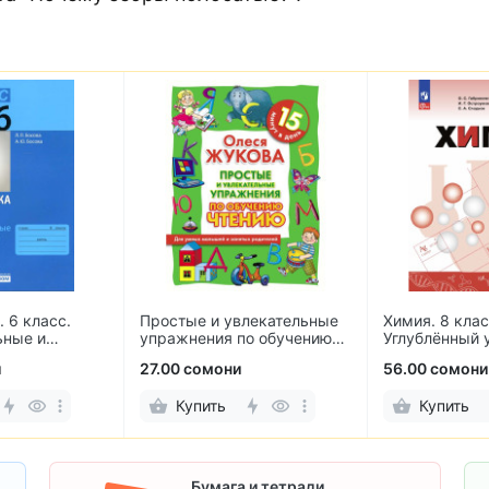
лекательные
Химия. 8 класс.
English. Stude
по обучению
Углублённый уровень
класс. Учебни
языка
56.00 сомони
60.00 сомони
Купить
Купить
Бумага и тетради