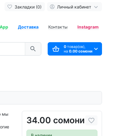
Закладки (0)
Личный кабинет
App
Доставка
Контакты
Instagram
0
товар(ов),
на
0.00 сомони
о мы
34.00 сомони
огие
В наличии