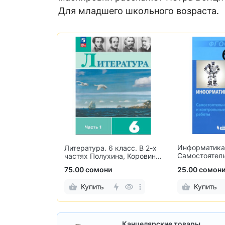
Для младшего школьного возраста.
Простые и ув
 класс. В 2-х
Информатика. 6 класс.
упражнения 
ина, Коровина,
Самостоятельные и
чтению
ровин
контрольные работы
25.00 сомони
27.00 сомони
Купить
Купить
Канцелярские товары