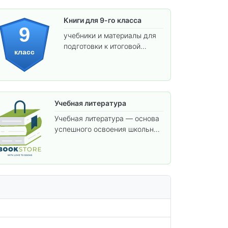
Книги для 9-го класса
9
учебники и материалы для
подготовки к итоговой
класс
аттестации и углублённого
изучения предметов.
Учебная литература
Учебная литература — основа
успешного освоения школьной
программы. В этом разделе
собраны учебники и пособия,
которые помогут вам углубить
знания, подготовиться к
контрольным работам и
итоговой аттестации, а также
расширить кругозор по
предметам.