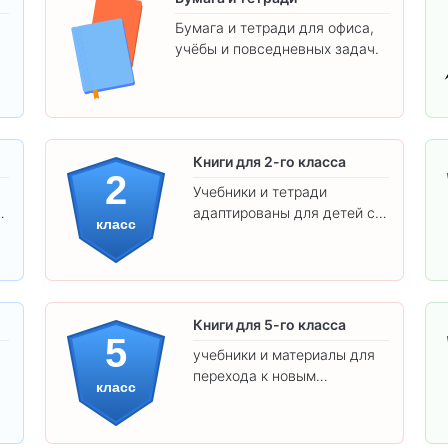
Бумага и тетради для офиса,
учёбы и повседневных задач.
.
Книги для 2-го класса
2
Учебники и тетради
адаптированы для детей с
класс
яркими иллюстрациями и
удобным шрифтом. Все
товары соответствуют
школьным стандартам.
Книги для 5-го класса
5
учебники и материалы для
перехода к новым
класс
предметам и
самостоятельности.