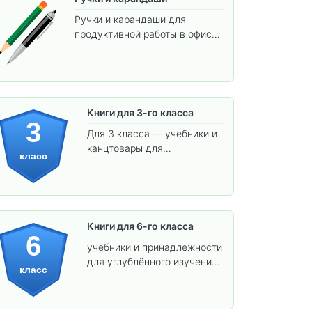
Ручки и карандаши для
продуктивной работы в офисе
и учёбы.
Книги для 3-го класса
3
Для 3 класса — учебники и
канцтовары для
класс
углублённого обучения.
Книги для 6-го класса
6
учебники и принадлежности
для углублённого изучения
класс
предметов и подготовки к
взрослой школе.