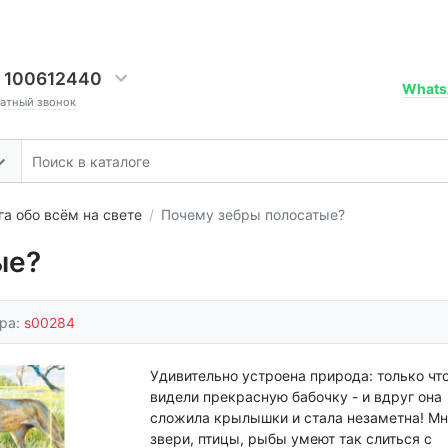
 100612440
Whats
ратный звонок
га обо всём на свете
Почему зебры полосатые?
ые?
ара:
s00284
Удивительно устроена природа: только чт
видели прекрасную бабочку - и вдруг она
сложила крылышки и стала незаметна! Мн
звери, птицы, рыбы умеют так слиться с