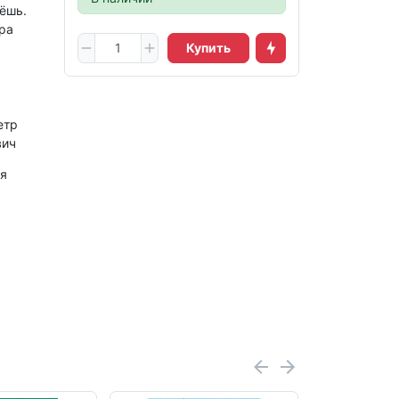
ёшь.
ра
Купить
етр
вич
я