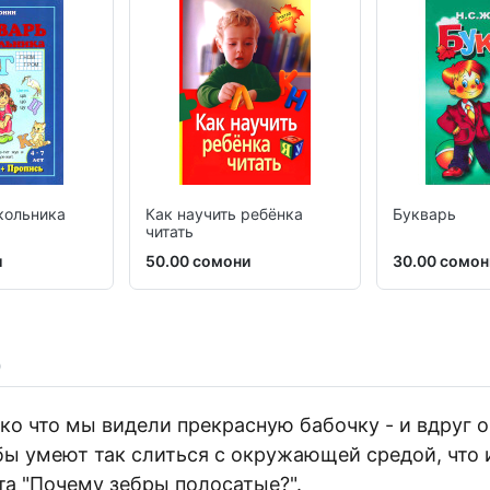
кольника
Как научить ребёнка
Букварь
читать
и
50.00 сомони
30.00 сомон
ько что мы видели прекрасную бабочку - и вдруг
бы умеют так слиться с окружающей средой, что и
а "Почему зебры полосатые?".