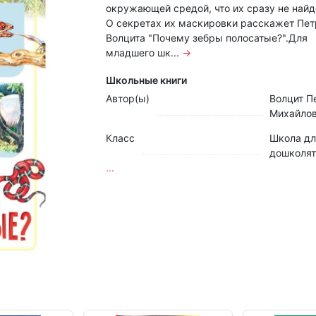
окружающей средой, что их сразу не найд
О секретах их маскировки расскажет Пет
Волцита "Почему зебры полосатые?".Для
младшего шк...
→
Школьные книги
Автор(ы)
Волцит П
Михайло
Класс
Школа дл
дошколят
...