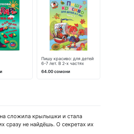
Пишу красиво: для детей
IQ – тренаж
6-7 лет. В 2-х частях
5-6 лет
и
64.00 сомони
33.00 сомо
 она сложила крылышки и стала
х сразу не найдёшь. О секретах их